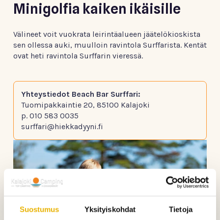
Minigolfia kaiken ikäisille
Välineet voit vuokrata leirintäalueen jäätelökioskista
sen ollessa auki, muulloin ravintola Surffarista. Kentät
ovat heti ravintola Surffarin vieressä.
Yhteystiedot Beach Bar Surffari:
Tuomipakkaintie 20, 85100 Kalajoki
p. 010 583 0035
surffari@hiekkadyyni.fi
Suostumus
Yksityiskohdat
Tietoja