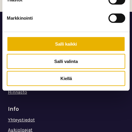
Markkinointi
Sivusto
Salli kaikki
Tietosuojaseloste
Säännöt ja ehdot
Salli valinta
Alueen säännöt
Kiellä
Palveluehdot
Hinnasto
Info
Yhteystiedot
Aukioloajat