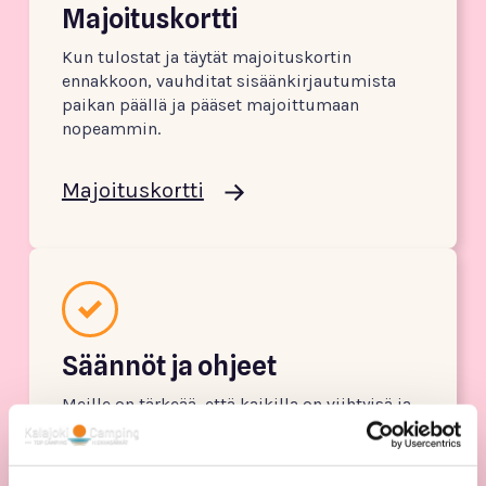
Majoituskortti
Kun tulostat ja täytät majoituskortin
ennakkoon, vauhditat sisäänkirjautumista
paikan päällä ja pääset majoittumaan
nopeammin.
Majoituskortti
Säännöt ja ohjeet
Meille on tärkeää, että kaikilla on viihtyisä ja
turvallinen loma ja että alueemme
ainutlaatuinen luonto voi hyvin. Lue täältä
camping-alueen säännöt jo etukäteen.