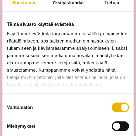
Suostumus
Yksityiskohdat
Tietoja
Lue säännöt ja ohjeet
Tämä sivusto käyttää evästeitä
Käytämme evästeitä tarjoamamme sisällön ja mainosten
räätälöimiseen, sosiaalisen median ominaisuuksien
tukemiseen ja kävijämäärämme analysoimiseen. Lisäksi
jaamme sosiaalisen median, mainosalan ja analytiikka-
Varausehdot
alan kumppaneillemme tietoja siitä, miten käytät
sivustoamme. Kumppanimme voivat yhdistää näitä
Lomajärjestelyt etenevät sujuvasti, kun
tietoja muihin tietoihin, joita olet antanut heille tai joita on
tutustut varaus-, peruutus- ja maksuehtoihin
kerätty, kun olet käyttänyt heidän palvelujaan.
jo etukäteen.
Suostumuksen
Lue varausehdot
Välttämätön
valinta
Mieltymykset