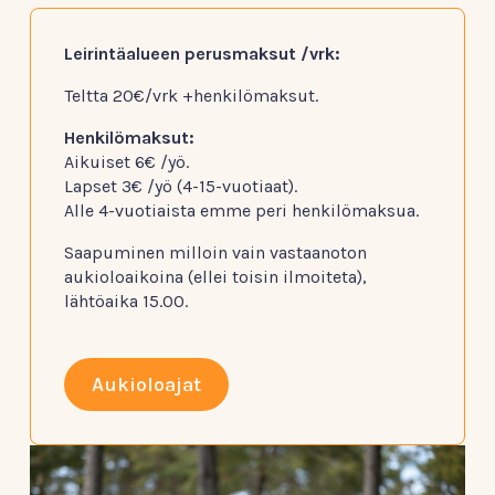
Leirintäalueen perusmaksut /vrk:
Teltta 20€/vrk +henkilömaksut.
Henkilömaksut:
Aikuiset 6€ /yö.
Lapset 3€ /yö (4-15-vuotiaat).
Alle 4-vuotiaista emme peri henkilömaksua.
Saapuminen milloin vain vastaanoton
aukioloaikoina (ellei toisin ilmoiteta),
lähtöaika 15.00.
Aukioloajat