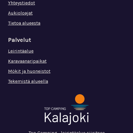
Yhteystiedot
Aukioloajat
Tietoa alueesta
Palvelut
Leirintäalue
Karavaanaripaikat
Mökit ja huoneistot
Tekemistä alueella
Top Camping –leirintäalue sijaitsee