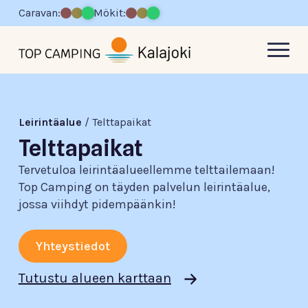
Caravan:
Mökit:
Leirintäalue
/
Telttapaikat
Telttapaikat
Tervetuloa leirintäalueellemme telttailemaan!
Top Camping on täyden palvelun leirintäalue,
jossa viihdyt pidempäänkin!
Yhteystiedot
Tutustu alueen karttaan